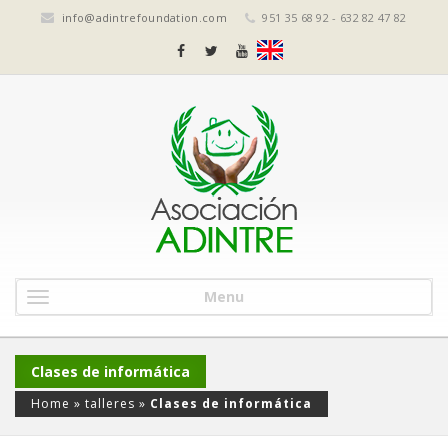
info@adintrefoundation.com
951 35 68 92 - 632 82 47 82
Menu
Clases de informática
Home
»
talleres
»
Clases de informática