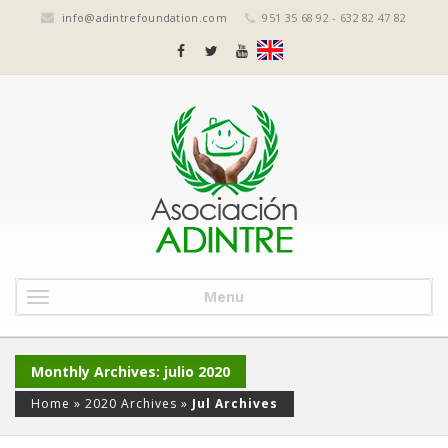
info@adintrefoundation.com
951 35 68 92 - 632 82 47 82
Menu
Monthly Archives: julio 2020
Home
»
2020 Archives
»
Jul Archives