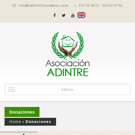
info@adintrefoundation.com
951 35 68 92 - 632 82 47 82
Menu
Donaciones
Home
»
Donaciones