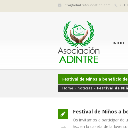
info@adintrefoundation.com
951 3
INICIO
Festival de Niños a beneficio d
Home
»
noticias
»
Festival de Ni
Festival de Niños a 
Os invitamos a participar de u
hs., en la caseta de la Juventu