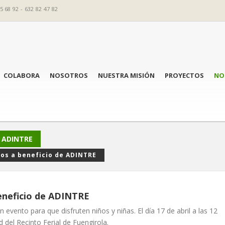
5 68 92 - 632 82 47 82
COLABORA
NOSOTROS
NUESTRA MISIÓN
PROYECTOS
NO
e ADINTRE
ños a beneficio de ADINTRE
beneficio de ADINTRE
n evento para que disfruten niños y niñas. El día 17 de abril a las 12
d del Recinto Ferial de Fuengirola.