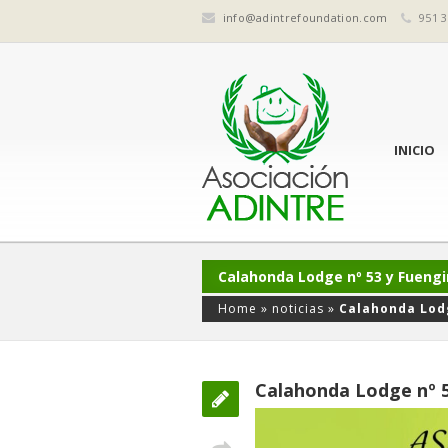
info@adintrefoundation.com
951 3
INICIO
Calahonda Lodge nº 53 y Fuengi
Home
»
noticias
»
Calahonda Lodg
Calahonda Lodge nº 5