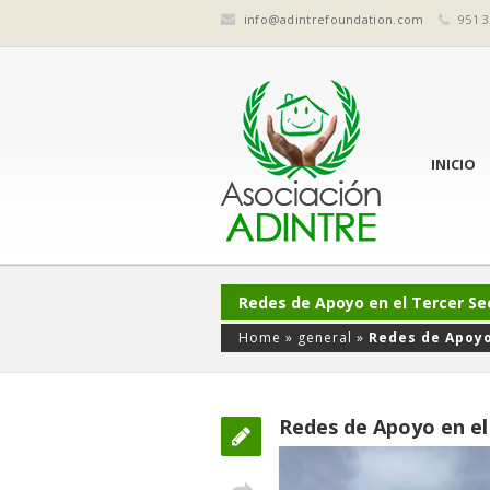
info@adintrefoundation.com
951 3
INICIO
Redes de Apoyo en el Tercer Se
Home
»
general
»
Redes de Apoyo
Redes de Apoyo en el