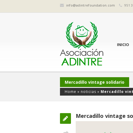
info@adintrefoundation.com
951 3
INICIO
Mercadillo vintage solidario
Home
»
noticias
»
Mercadillo vin
Mercadillo vintage so