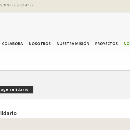
5 68 92 - 632 82 47 82
COLABORA
NOSOTROS
NUESTRA MISIÓN
PROYECTOS
NO
tage solidario
lidario