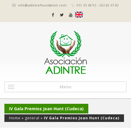
info@adintrefoundation.com
951 35 68 92 - 632 82 47 82
Menu
IV Gala Premios Joan Hunt (Cudeca)
Home
»
general
»
IV Gala Premios Joan Hunt (Cudeca)