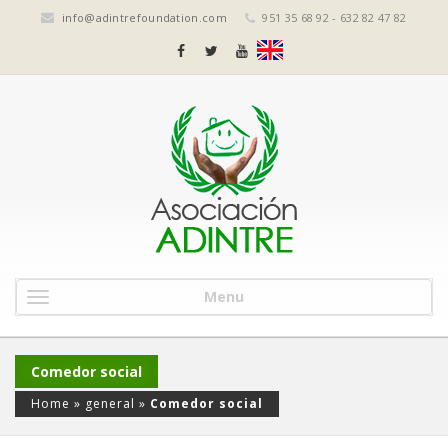
info@adintrefoundation.com
951 35 68 92 - 632 82 47 82
Menu
Comedor social
Home
»
general
»
Comedor social