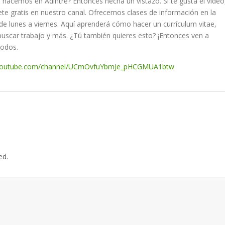
e hacemos en Adintre? Entonces hecha un vistazo. Si te gusta el video
te gratis en nuestro canal. Ofrecemos clases de información en la
e lunes a viernes. Aquí aprenderá cómo hacer un currículum vitae,
 buscar trabajo y más. ¿Tú también quieres esto? ¡Entonces ven a
todos.
.youtube.com/channel/UCmOvfuYbmJe_pHCGMUA1btw
ed.