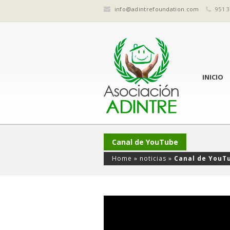
info@adintrefoundation.com
951 3
INICIO
Canal de YouTube
Home
»
noticias
»
Canal de YouT