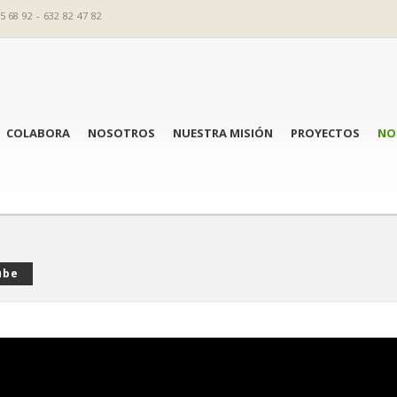
5 68 92 - 632 82 47 82
COLABORA
NOSOTROS
NUESTRA MISIÓN
PROYECTOS
NO
ube