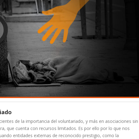
riado
tes de la importancia del voluntariado, y más en asociaciones sin
a, que cuenta con recursos limitados. Es por ello por lo que nos
ando entidades externas de reconocido prestigio, como la