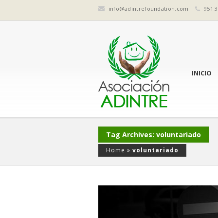
info@adintrefoundation.com
951 3
INICIO
Tag Archives: voluntariado
Home
»
voluntariado