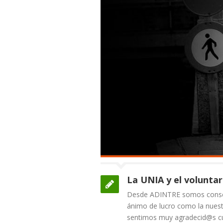
La UNIA y el volunta
Desde ADINTRE somos conscien
ánimo de lucro como la nuestr
sentimos muy agradecid@s cu