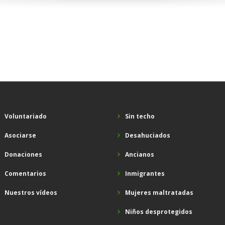
Project Three
Project Two
Creative Works
Photography
Voluntariado
Sin techo
Asociarse
Desahuciados
Donaciones
Ancianos
Comentarios
Inmigrantes
Nuestros vídeos
Mujeres maltratadas
Niños desprotegidos