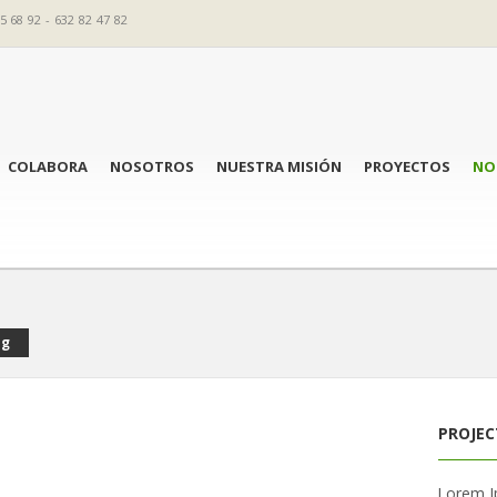
5 68 92 - 632 82 47 82
COLABORA
NOSOTROS
NUESTRA MISIÓN
PROYECTOS
NO
ng
PROJEC
Lorem Ip