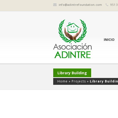
info@adintrefoundation.com
951 3
INICIO
Library Building
Home
»
Projects
»
Library Buildi